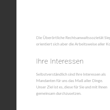
Die Überörtliche Rechtsanwaltssozietät Siege
orientiert sich aber die Arbeitsweise aller 
Ihre Interessen
Selbstverständlich sind Ihre Interessen als
Mandanten für uns das Maß aller Dinge.
Unser Ziel ist es, diese für Sie und mit Ihnen
gemeinsam durchzusetzen.