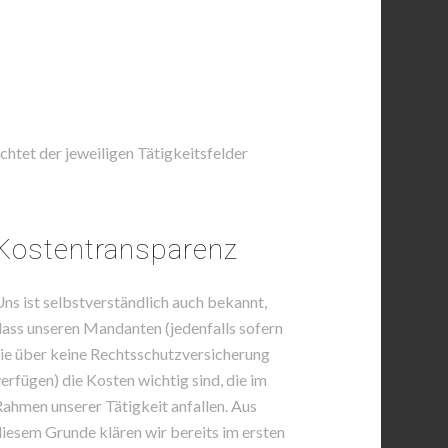
chtet der jeweiligen Tätigkeitsfelder
Kostentransparenz
ns ist selbstverständlich auch bekannt,
ass unseren Mandanten (jedenfalls sofern
ie über keine Rechtsschutzversicherung
erfügen) die Kosten wichtig sind, die im
ahmen unserer Tätigkeit anfallen. Aus
iesem Grunde klären wir bereits im ersten