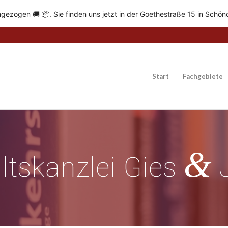
gezogen 🚚 📦. Sie finden uns jetzt in der Goethestraße 15 in Schön
Start
Fachgebiete
&
tskanzlei Gies