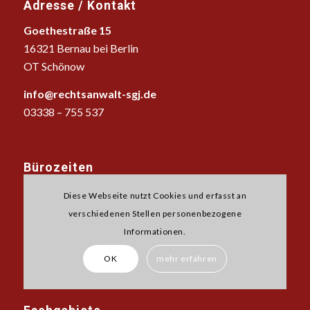
Adresse / Kontakt
Goethestraße 15
16321 Bernau bei Berlin
OT Schönow
info@rechtsanwalt-sgj.de
03338 – 755 537
Bürozeiten
Mo-Fr 8-18 Uhr
Diese Webseite nutzt Cookies und erfasst an
verschiedenen Stellen personenbezogene
sowie nach Vereinbarung
Informationen.
OK
mehr erfahren